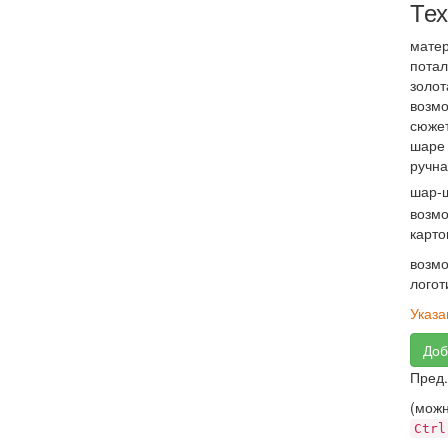
Тех
матер
потал
золот
возм
сюжет
шаре 
ручна
шар-
возмо
карто
возмо
логот
Указа
Доб
Пред
(можн
Ctrl