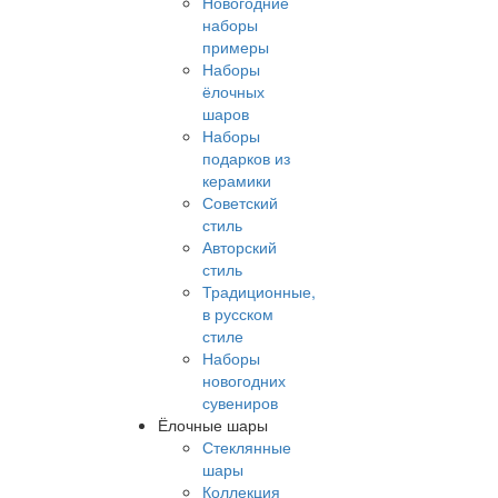
Новогодние
наборы
примеры
Наборы
ёлочных
шаров
Наборы
подарков из
керамики
Советский
стиль
Авторский
стиль
Традиционные,
в русском
стиле
Наборы
новогодних
сувениров
Ёлочные шары
Стеклянные
шары
Коллекция