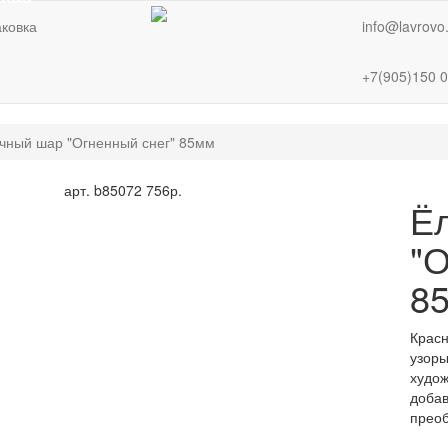
ковка
info@lavrovo
+7(905)150 0
чный шар "Огненный снег" 85мм
арт. b85072
756р.
Ё
"О
8
Красн
узоры
худож
добав
преоб