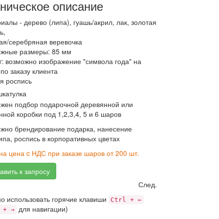
ническое описание
иалы - дерево (липа), гуашь/акрил, лак, золотая
ь,
ая/серебряная веревочка
ожные размеры: 85 мм
: возможно изображение "символа года" на
по заказу клиента
я роспись
шкатулка
жен подбор подарочной деревянной или
нной коробки под 1,2,3,4, 5 и 6 шаров
жно брендирование подарка, нанесение
ипа, роспись в корпоративных цветах
на цена c НДС при заказе шаров от 200 шт.
авить к запросу
.
След.
о использовать горячие клавиши
Ctrl + ←
для навигации)
 + →